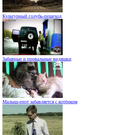
Культурный голубь-пешеход
Забавные и провальные видяшки
Малыш-енот забавляется с котёнком