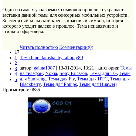
Один из самых узнаваемых символов прошлого украшает
заставки данной темы для сенсорных мобильных устройств.
Знаменитый кельтский крест - красивый символ, история
которого уходит далеко в прошлое. Тема ненавязчиво и
стильно оформлена.
Читать полностью
Комментарии(0)
17
1
Тема blue_farasha_by_alrapty89
2
автор:
galina1987
| 13-01-2014, 13:21 | категория:
Темы
3
на телефон
,
Nokia
,
Sony Ericsson
,
Темы для LG
,
Темы
4
для Samsung
,
Темы для Fly
,
Темы для HTC
,
Темы для
5
Blackberry
,
Темы для Philips
,
Темы для Huawei
|
Просмотров: 9685