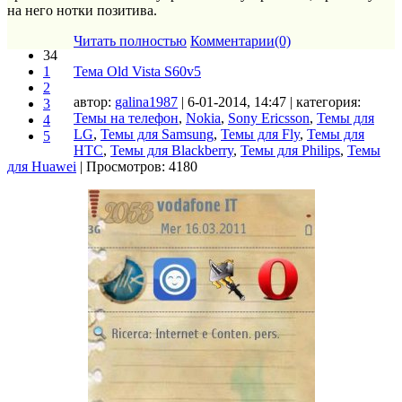
на него нотки позитива.
Читать полностью
Комментарии(0)
34
1
Тема Old Vista S60v5
2
автор:
galina1987
| 6-01-2014, 14:47 | категория:
3
Темы на телефон
,
Nokia
,
Sony Ericsson
,
Темы для
4
LG
,
Темы для Samsung
,
Темы для Fly
,
Темы для
5
HTC
,
Темы для Blackberry
,
Темы для Philips
,
Темы
для Huawei
| Просмотров: 4180