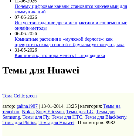
11-06-2026
Почему цифровые каналы становятся ключевыми для
коммуникаций
07-06-2026
Искусство гадания: древние практики и современные
онлайн-методы
06-06-2026
Комнатные растения в «мужской берлоге»: как
превратить склад снастей в брутальную зону отдыха
31-05-2026
Как понять, что пора менять IT-подрядчика
Темы для Huawei
Тема Celtic green
автор:
galina1987
| 13-01-2014, 13:25 | категория:
Темы на
телефон
,
Nokia
,
Sony Ericsson
,
Темы для LG
,
Темы для
Samsung
,
Темы для Fly
,
Темы для HTC
,
Темы для Blackberry
,
Темы для Philips
,
Темы для Huawei
| Просмотров: 8982