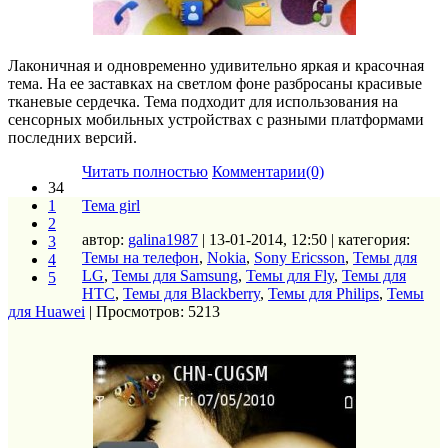
Лаконичная и одновременно удивительно яркая и красочная
тема. На ее заставках на светлом фоне разбросаны красивые
тканевые сердечка. Тема подходит для использования на
сенсорных мобильных устройствах с разными платформами
последних версий.
Читать полностью
Комментарии(0)
34
1
Тема girl
2
автор:
galina1987
| 13-01-2014, 12:50 | категория:
3
Темы на телефон
,
Nokia
,
Sony Ericsson
,
Темы для
4
LG
,
Темы для Samsung
,
Темы для Fly
,
Темы для
5
HTC
,
Темы для Blackberry
,
Темы для Philips
,
Темы
для Huawei
| Просмотров: 5213