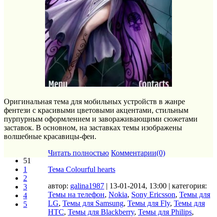
Оригинальная тема для мобильных устройств в жанре
фентези с красивыми цветовыми акцентами, стильным
пурпурным оформлением и завораживающими сюжетами
заставок. В основном, на заставках темы изображены
волшебные красавицы-феи.
Читать полностью
Комментарии(0)
51
1
Тема Colourful hearts
2
автор:
galina1987
| 13-01-2014, 13:00 | категория:
3
Темы на телефон
,
Nokia
,
Sony Ericsson
,
Темы для
4
LG
,
Темы для Samsung
,
Темы для Fly
,
Темы для
5
HTC
,
Темы для Blackberry
,
Темы для Philips
,