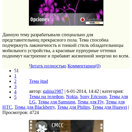
Данную тему разрабатывали специально для
представительниц прекрасного пола. Тема способна
подчеркнуть лаконичность и тонкий стиль обладательницы
мобильного устройства, а красивые пурпурные оттенки
поднимут настроение и прибавят жизненной энергии во всем.
Читать полностью
Комментарии(0)
51
1
2
Тема jitad
3
автор:
galina1987
| 6-01-2014, 14:42 | категория:
4
Темы на телефон
,
Nokia
,
Sony Ericsson
,
Темы для
5
LG
,
Темы для Samsung
,
Темы для Fly
,
Темы для
HTC
,
Темы для Blackberry
,
Темы для Philips
,
Темы для Huawei
|
Просмотров: 4724