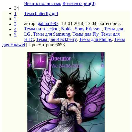
Читать полностью
Комментарии(0)
34
1
Тема butterfly girl
2
автор:
galina1987
| 13-01-2014, 13:04 | категория:
3
Темы на телефон
,
Nokia
,
Sony Ericsson
,
Темы для
4
LG
,
Темы для Samsung
,
Темы для Fly
,
Темы для
5
HTC
,
Темы для Blackberry
,
Темы для Philips
,
Темы
для Huawei
| Просмотров: 6653