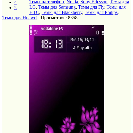
Темы на телефон
,
Nokia
,
Sony Ericsson
,
Темы для
4
LG
,
Темы для Samsung
,
Темы для Fly
,
Темы для
5
HTC
,
Темы для Blackberry
,
Темы для Philips
,
Темы для Huawei
| Просмотров: 8358