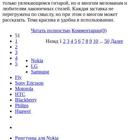
только увлекающимся гитарой, но и многим меломанам и
любителям лаконичных стилей. Каждая заставка не
перегружена по смыслу, но при этом о многом может
рассказать. Тема красива и удобна в использовании.
Читать полностью
Комментарии(0)
51
1
Назад
1
2
3
4
5
6
7
8
9
10
...
50
Далее
2
3
4
Nokia
5
LG
Samsung
Fly
Sony Ericsson
Motorola
HTC
Blackberry
Philips
Huawei
Рингтоны для Nokia